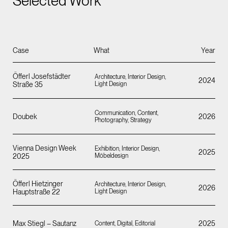
Selected Work
Case
What
Year
Öfferl Josefstädter
Architecture, Interior Design,
2024
Straße 35
Light Design
Communication, Content,
Doubek
2026
Photography, Strategy
Vienna Design Week
Exhibition, Interior Design,
2025
2025
Möbeldesign
Öfferl Hietzinger
Architecture, Interior Design,
2026
Hauptstraße 22
Light Design
Max Stiegl – Sautanz
2025
Content, Digital, Editorial